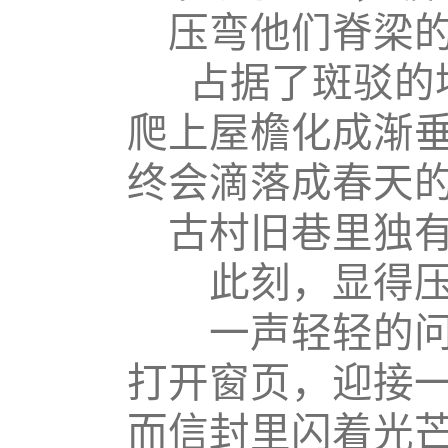
压弯他们脊梁
占据了斑驳的
爬上屋檐化成渐
终会滴落成春天
古村旧巷里独
此刻，显得
一声轻轻的
打开窗页，迎接
而信封里闪着光