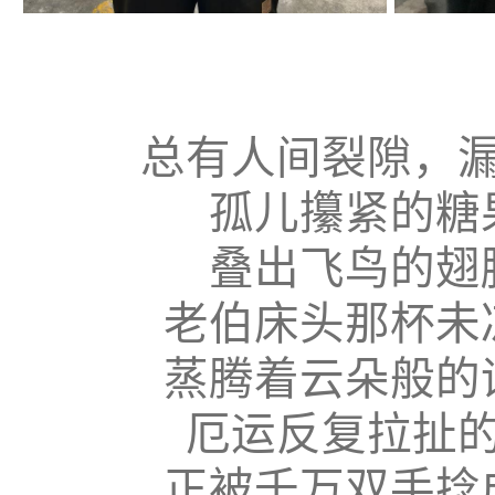
总有人间裂隙，
孤儿攥紧的糖
叠出飞鸟的翅
老伯床头那杯未
蒸腾着云朵般的
厄运反复拉扯
正被千万双手捻