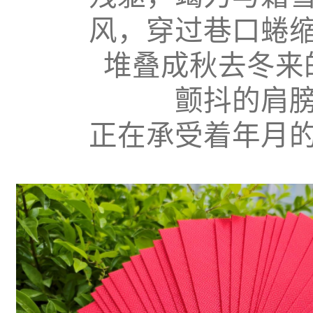
风，穿过巷口蜷
堆叠成秋去冬来
颤抖的肩
正在承受着年月