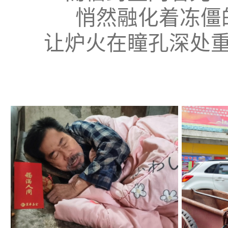
悄然融化着冻僵
让炉火在瞳孔深处