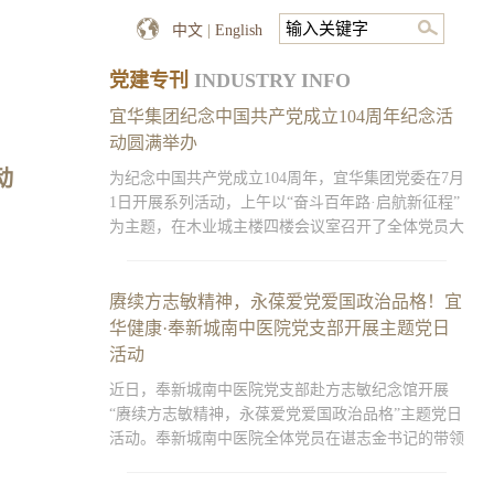
中文
|
English
党建专刊
INDUSTRY INFO
宜华集团纪念中国共产党成立104周年纪念活
动圆满举办
动
为纪念中国共产党成立104周年，宜华集团党委在7月
1日开展系列活动，上午以“奋斗百年路·启航新征程”
为主题，在木业城主楼四楼会议室召开了全体党员大
会，下午实地参观位于汕头金平区的革命遗址、纪念
馆，宜华在汕党员和积极分子参加了本次活动。上午
9:30，党员大会在庄严的国际歌中拉开序幕。随后，
赓续方志敏精神，永葆爱党爱国政治品格！宜
全体党员跟随
华健康·奉新城南中医院党支部开展主题党日
活动
近日，奉新城南中医院党支部赴方志敏纪念馆开展
“赓续方志敏精神，永葆爱党爱国政治品格”主题党日
活动。奉新城南中医院全体党员在谌志金书记的带领
下，来到弋阳县方志敏纪念馆，通过缅怀革命先烈，
感悟方志敏精神，进一步加强党员党性教育。首先在