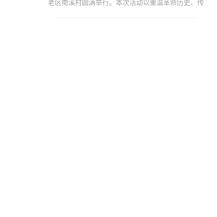
老区南溪村圆满举行。本次活动以重温革命历史、传
承红色基因、坚定理想信念为主题，通过实地探访革
命遗址、学习先烈事迹、重温入党誓词等形式，激励
党员干部不忘初心、牢记使命，在新时代新征程中奋
勇前行。红色足迹