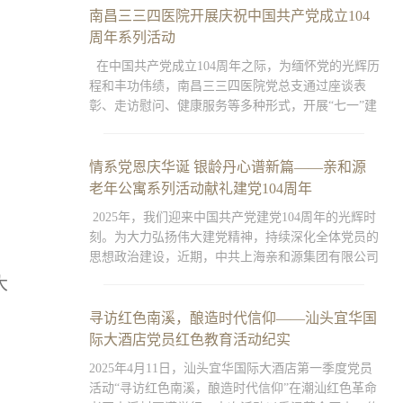
讲解员的引导下，全体党员向方志敏雕像三鞠躬，瞻
南昌三三四医院开展庆祝中国共产党成立104
仰方志敏烈士遗像。接着，
周年系列活动
在中国共产党成立104周年之际，为缅怀党的光辉历
程和丰功伟绩，南昌三三四医院党总支通过座谈表
彰、走访慰问、健康服务等多种形式，开展“七一”建
党节系列活动，引领党员医务工作者淬炼党性修养、
永葆先锋本色。 7月1日，医院召开了建党104周年座
谈会。会上，院党总支书记祝刚首先发表
情系党恩庆华诞 银龄丹心谱新篇——亲和源
老年公寓系列活动献礼建党104周年
2025年，我们迎来中国共产党建党104周年的光辉时
刻。为大力弘扬伟大建党精神，持续深化全体党员的
思想政治建设，近期，中共上海亲和源集团有限公司
总支部委员会在会员党员和员工党员中深入开展以
大
“不忘初心，牢记使命”为核心的系列主题活动，以银
龄赤诚献礼党的生日。妙笔绘心声：楼栋黑板报传递
寻访红色南溪，酿造时代信仰——汕头宜华国
“民族
际大酒店党员红色教育活动纪实
2025年4月11日，汕头宜华国际大酒店第一季度党员
活动“寻访红色南溪，酿造时代信仰”在潮汕红色革命